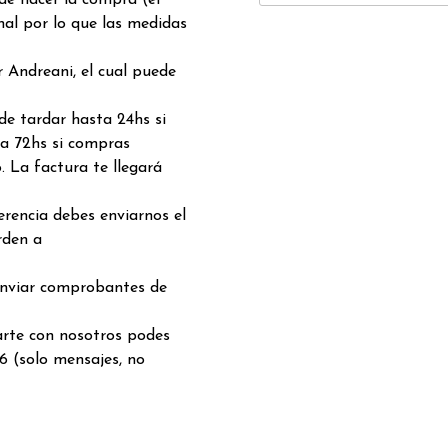
 de hacer la compra (el
nal por lo que las medidas
 Andreani, el cual puede
de tardar hasta 24hs si
a 72hs si compras
. La factura te llegará
rencia debes enviarnos el
rden a
enviar comprobantes de
arte con nosotros podes
6 (solo mensajes, no