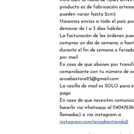
mira bien la tabla de talles antes
producto es de fabricación artesa
pueden variar hasta 2cm)
Hacemos envíos a todo el país por
demorar de 1 a 3 días hábiles
La facturación de las órdenes pue
compras un día de semana, o hast
durante el fin de semana o feriado
por mail
En caso de que abones por transfe
comprobante con tu número de o
arcadiastore25@gmail.com
La casilla de mail es SOLO para 
pago
En caso de que necesites comunic
hacerlo vía whatsapp al 114047636
llamadas) o vía instagram a
instagram.com/arcadiantienda2