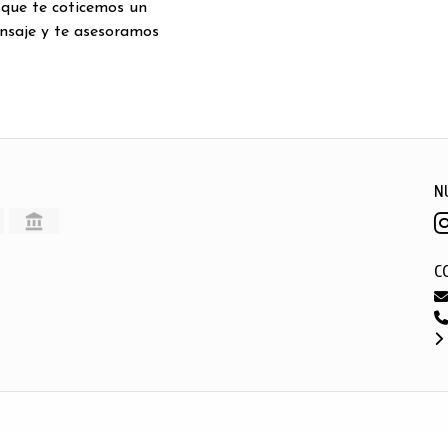
 que te coticemos un
nsaje y te asesoramos
N
C