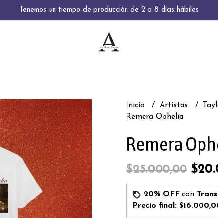
Tenemos un tiempo de producción de 2 a 8 días hábiles
Inicio
Artistas
Tayl
Remera Ophelia
Remera Oph
$20.
$25.000,00
20% OFF
con
Trans
Precio final:
$16.000,0