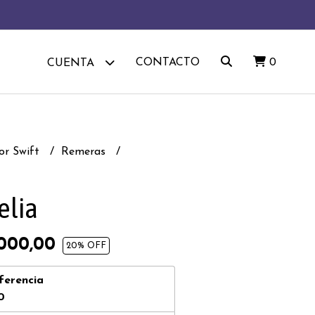
CONTACTO
0
CUENTA
or Swift
Remeras
elia
000,00
20
% OFF
ferencia
0