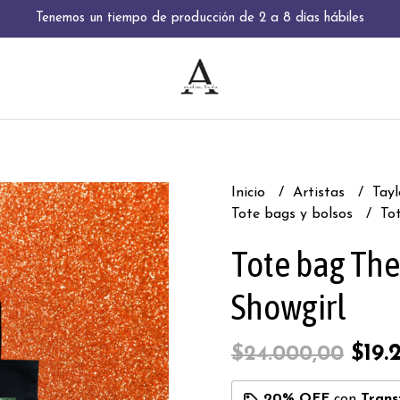
Tenemos un tiempo de producción de 2 a 8 días hábiles
Inicio
Artistas
Tayl
Tote bags y bolsos
To
Tote bag The 
Showgirl
$19.
$24.000,00
20% OFF
con
Trans