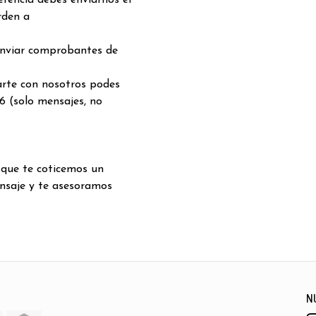
rencia debes enviarnos el
rden a
enviar comprobantes de
arte con nosotros podes
6 (solo mensajes, no
 que te coticemos un
nsaje y te asesoramos
N