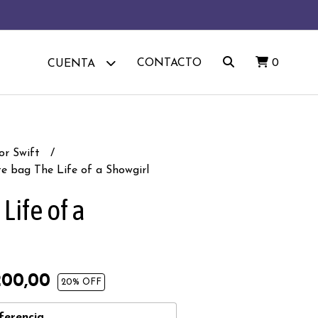
CONTACTO
0
CUENTA
or Swift
te bag The Life of a Showgirl
Life of a
200,00
20
% OFF
ferencia