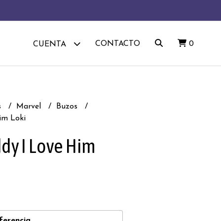
CONTACTO
0
CUENTA
s
Marvel
Buzos
im Loki
dy I Love Him
ferencia