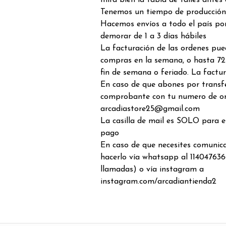
mira bien la tabla de talles antes
Tenemos un tiempo de producción 
Hacemos envíos a todo el país por
demorar de 1 a 3 días hábiles
La facturación de las ordenes pue
compras en la semana, o hasta 72
fin de semana o feriado. La factur
En caso de que abones por transfe
comprobante con tu numero de o
arcadiastore25@gmail.com
La casilla de mail es SOLO para 
pago
En caso de que necesites comunic
hacerlo vía whatsapp al 114047636
llamadas) o vía instagram a
instagram.com/arcadiantienda2