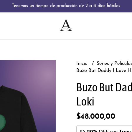
Tenemos un tiempo de producción de 2 a 8 días hábiles
Inicio
Series y Pelicula
Buzo But Daddy I Love H
Buzo But Dad
Loki
$48.000,00
20% OFF
con
Trans