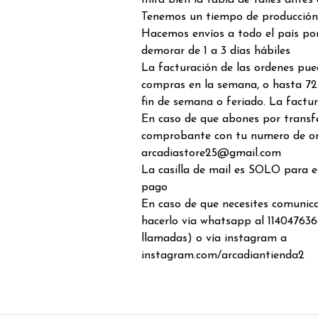
mira bien la tabla de talles antes
Tenemos un tiempo de producción 
Hacemos envíos a todo el país por
demorar de 1 a 3 días hábiles
La facturación de las ordenes pue
compras en la semana, o hasta 72
fin de semana o feriado. La factur
En caso de que abones por transfe
comprobante con tu numero de o
arcadiastore25@gmail.com
La casilla de mail es SOLO para 
pago
En caso de que necesites comunic
hacerlo vía whatsapp al 114047636
llamadas) o vía instagram a
instagram.com/arcadiantienda2