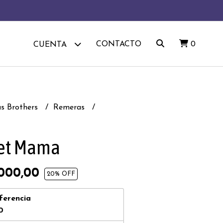
CONTACTO
0
CUENTA
as Brothers
Remeras
et Mama
000,00
20
% OFF
ferencia
0