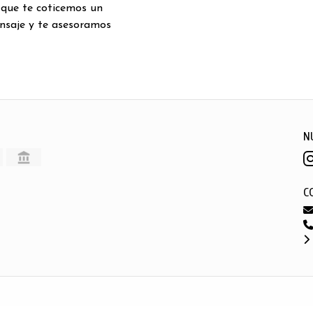
 que te coticemos un
nsaje y te asesoramos
N
C