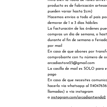
mira bien la tabla de talles antes
producto es de fabricación artesa
pueden variar hasta 2cm)
Hacemos envíos a todo el país por
demorar de 1 a 3 días hábiles
La facturación de las órdenes pue
compras un día de semana, o hast
durante el fin de semana o feriado
por mail
En caso de que abones por transfe
comprobante con tu número de o
arcadiastore25@gmail.com
La casilla de mail es SOLO para 
pago
En caso de que necesites comunic
hacerlo vía whatsapp al 114047636
llamadas) o vía instagram
a
instagram.com/arcadiantienda2