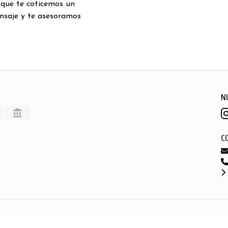
 que te coticemos un
nsaje y te asesoramos
N
C