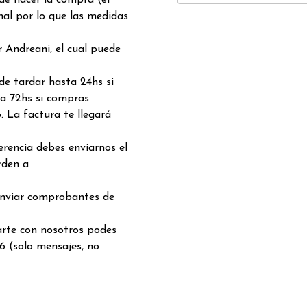
 de hacer la compra (el
nal por lo que las medidas
 Andreani, el cual puede
de tardar hasta 24hs si
a 72hs si compras
. La factura te llegará
rencia debes enviarnos el
rden a
enviar comprobantes de
arte con nosotros podes
6 (solo mensajes, no